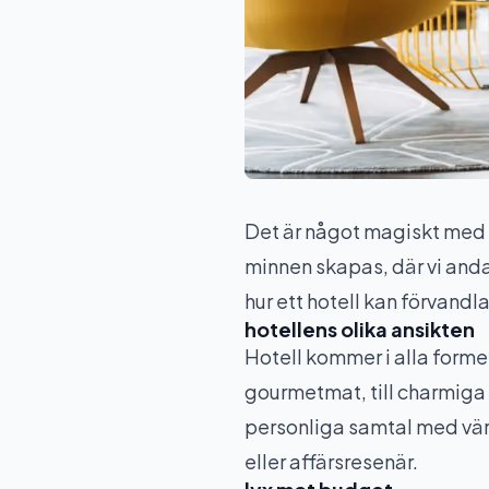
Det är något magiskt med ho
minnen skapas, där vi anda
hur ett hotell kan förvandla
hotellens olika ansikten
Hotell kommer i alla forme
gourmetmat, till charmiga
personliga samtal med värd
eller affärsresenär.