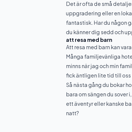
Det är ofta de små detalje
uppgradering eller en loka
fantastisk. Har du någon g
du känner dig sedd och u
att resa med barn
Att resa med barn kan vara
Många familjevänliga hotel
minns när jag och min famil
fick äntligen lite tid till 
Så nästa gång du bokar hot
bara om sängen du sover i,
ett äventyr eller kanske ba
natt?