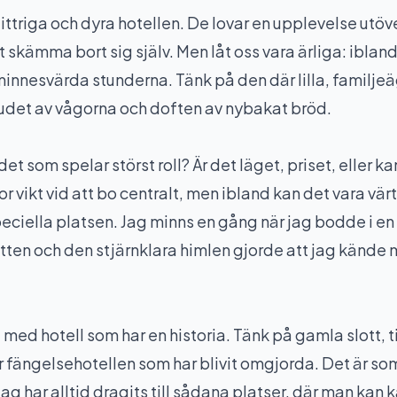
 glittriga och dyra hotellen. De lovar en upplevelse utöv
t skämma bort sig själv. Men låt oss vara ärliga: iblan
innesvärda stunderna. Tänk på den där lilla, familje
ljudet av vågorna och doften av nybakat bröd.
 det som spelar störst roll? Är det läget, priset, eller
vikt vid att bo centralt, men ibland kan det vara värt a
speciella platsen. Jag minns en gång när jag bodde i en 
tten och den stjärnklara himlen gjorde att jag kände
 med hotell som har en historia. Tänk på gamla slott, 
 fängelsehotellen som har blivit omgjorda. Det är som
Jag har alltid dragits till sådana platser, där man kan 