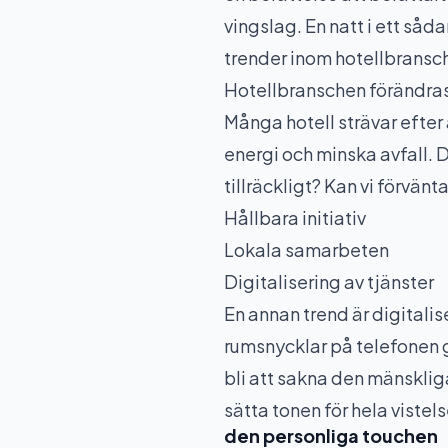
vingslag. En natt i ett såda
trender inom hotellbransc
Hotellbranschen förändras 
Många hotell strävar efter
energi och minska avfall. De
tillräckligt? Kan vi förvän
Hållbara initiativ
Lokala samarbeten
Digitalisering av tjänster
En annan trend är digitali
rumsnycklar på telefonen gör
bli att sakna den mänsklig
sätta tonen för hela vistels
den personliga touchen