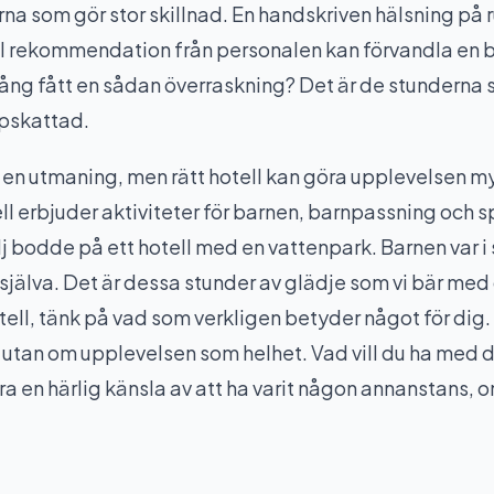
rna som gör stor skillnad. En handskriven hälsning p
l rekommendation från personalen kan förvandla en bra
ång fått en sådan överraskning? Det är de stunderna 
ppskattad.
 en utmaning, men rätt hotell kan göra upplevelsen m
l erbjuder aktiviteter för barnen, barnpassning och s
j bodde på ett hotell med en vattenpark. Barnen var i s
oss själva. Det är dessa stunder av glädje som vi bär med
ell, tänk på vad som verkligen betyder något för dig.
 utan om upplevelsen som helhet. Vad vill du ha med d
ra en härlig känsla av att ha varit någon annanstans, o