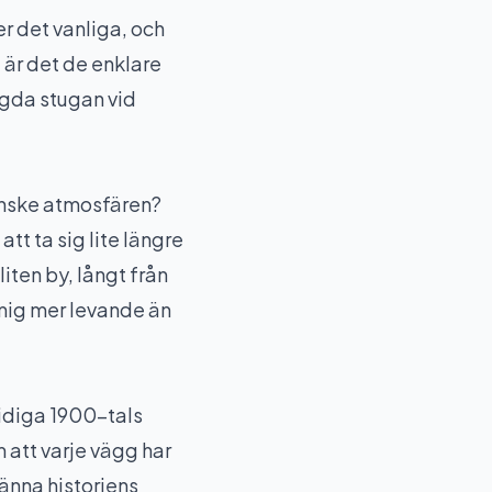
er det vanliga, och
d är det de enklare
ägda stugan vid
 kanske atmosfären?
tt ta sig lite längre
liten by, långt från
 mig mer levande än
tidiga 1900-tals
 att varje vägg har
känna historiens