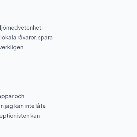
miljömedvetenhet.
lokala råvaror, spara
 verkligen
 appar och
n jag kan inte låta
ceptionisten kan