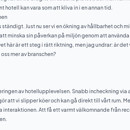
nt hotell kan vara som att kliva in i en annan tid.
hen
ständigt. Just nu ser vi en ökning av hållbarhet och 
 att minska sin påverkan på miljön genom att använda 
t här är ett steg i rätt riktning, men jag undrar: är det
ta oss mer av branschen?
seringen av hotellupplevelsen. Snabb incheckning via
 att vi slipper köer och kan gå direkt till vårt rum. Me
a interaktionen. Att få ett varmt välkomnande från re
en.