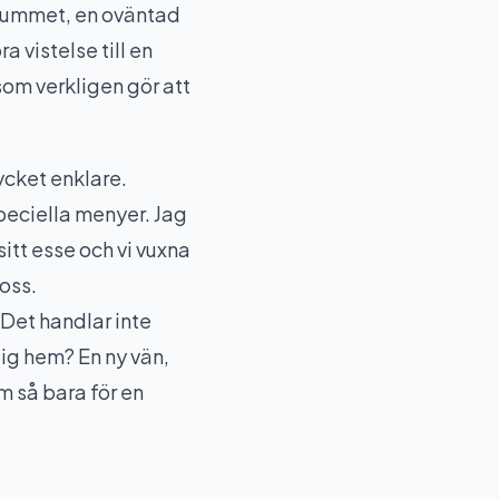
å rummet, en oväntad
 vistelse till en
som verkligen gör att
ycket enklare.
peciella menyer. Jag
itt esse och vi vuxna
 oss.
 Det handlar inte
ig hem? En ny vän,
m så bara för en