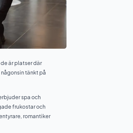
 de är platser där
 någonsin tänkt på
 erbjuder spa och
gade frukostar och
ventyrare, romantiker