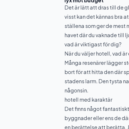
lyx mot budget
Det är lätt att dras till de
visst kan det kännas bra at
ställena som ger de mest m
havet där du vaknade till 
vad är viktigast för dig?
När du väljer hotell, vad är
Många resenärer lägger stor 
bort för att hitta den där 
stadens larm. Den tysta na
någonsin.
hotell med karaktär
Det finns något fantastiskt
byggnader eller ens de där
en berättelse att berätta. 