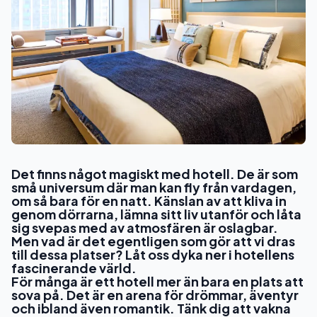
Det finns något magiskt med hotell. De är som
små universum där man kan fly från vardagen,
om så bara för en natt. Känslan av att kliva in
genom dörrarna, lämna sitt liv utanför och låta
sig svepas med av atmosfären är oslagbar.
Men vad är det egentligen som gör att vi dras
till dessa platser? Låt oss dyka ner i hotellens
fascinerande värld.
För många är ett hotell mer än bara en plats att
sova på. Det är en arena för drömmar, äventyr
och ibland även romantik. Tänk dig att vakna