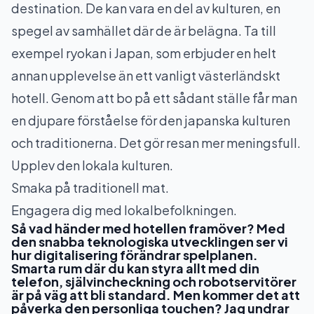
destination. De kan vara en del av kulturen, en
spegel av samhället där de är belägna. Ta till
exempel ryokan i Japan, som erbjuder en helt
annan upplevelse än ett vanligt västerländskt
hotell. Genom att bo på ett sådant ställe får man
en djupare förståelse för den japanska kulturen
och traditionerna. Det gör resan mer meningsfull.
Upplev den lokala kulturen.
Smaka på traditionell mat.
Engagera dig med lokalbefolkningen.
Så vad händer med hotellen framöver? Med
den snabba teknologiska utvecklingen ser vi
hur digitalisering förändrar spelplanen.
Smarta rum där du kan styra allt med din
telefon, självincheckning och robotservitörer
är på väg att bli standard. Men kommer det att
påverka den personliga touchen? Jag undrar