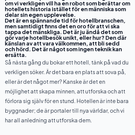
om vi verkligen vill ha en robot som berättar om
hotellets historia istället för en människa som
delar sin egen upplevelse.
Det är en spännande tid för hotellbranschen,
men samtidigt finns det en oro för att vi ska
tappa det mänskliga. Det är ju ändå det som
gör varje hotellbesök unikt, eller hur? Den där
känslan av att vara välkommen, att bli sedd
och hörd. Det är något som ingen teknik kan
ersätta.
Så nästa gång du bokar ett hotell, tänk på vad du
verkligen söker. Är det bara en plats att sova på,
eller är det något mer? Kanske är det en
möjlighet att skapa minnen, att utforska och att
förlora sig själv för en stund. Hotellen är inte bara
byggnader; de är portaler till nya världar, och vi
har all anledning att utforska dem.