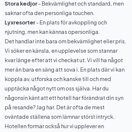
Stora kedjor
- Bekvämlighet och standard, men
saknar ofta den personliga touchen.
Lyxresorter
- En plats för avkoppling och
njutning, men kan kännas opersonliga.
Det handlar inte bara om bekvämlighet eller pris.
Vi söker en känsla, en upplevelse som stannar
kvar länge efter att vi checkat ut. Vi vill ha något
mer än bara en säng att sova i. En plats där vi kan
koppla av, utforska och kanske till och med
upptäcka något nytt om oss själva. Har du
någonsin känt att ett hotell har förändrat din syn
på resande? Jag har. Det är ofta de mest
oväntade ställena som lämnar störst intryck.
Hotellen formar också hur vi upplever en