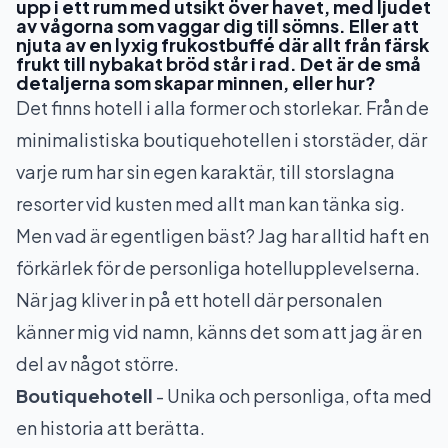
upp i ett rum med utsikt över havet, med ljudet
av vågorna som vaggar dig till sömns. Eller att
njuta av en lyxig frukostbuffé där allt från färsk
frukt till nybakat bröd står i rad. Det är de små
detaljerna som skapar minnen, eller hur?
Det finns hotell i alla former och storlekar. Från de
minimalistiska boutiquehotellen i storstäder, där
varje rum har sin egen karaktär, till storslagna
resorter vid kusten med allt man kan tänka sig.
Men vad är egentligen bäst? Jag har alltid haft en
förkärlek för de personliga hotellupplevelserna.
När jag kliver in på ett hotell där personalen
känner mig vid namn, känns det som att jag är en
del av något större.
Boutiquehotell
- Unika och personliga, ofta med
en historia att berätta.